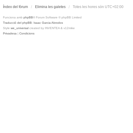
Índex del fòrum
Elimina les galetes
Totes les hores són
UTC+02:00
Funciona amb
phpBB
® Forum Software © phpBB Limited
Traducció del phpBB: Isaac Garcia Abrodos
Style
we_universal
created by INVENTEA & v12mike
Privadesa
|
Condicions