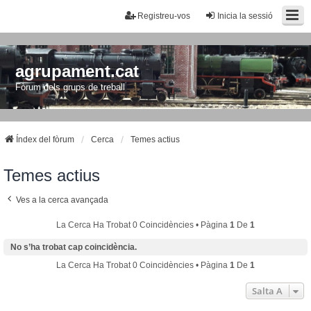
Registreu-vos
Inicia la sessió
agrupament.cat
Fòrum dels grups de treball
Índex del fòrum
Cerca
Temes actius
Temes actius
Ves a la cerca avançada
La Cerca Ha Trobat 0 Coincidències • Pàgina
1
De
1
No s’ha trobat cap coincidència.
La Cerca Ha Trobat 0 Coincidències • Pàgina
1
De
1
Salta A