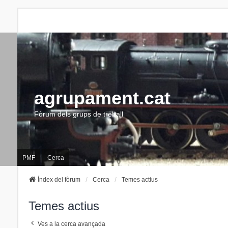
agrupament.cat
Fòrum dels grups de treball
PMF
Cerca
Índex del fòrum
Cerca
Temes actius
Temes actius
Ves a la cerca avançada