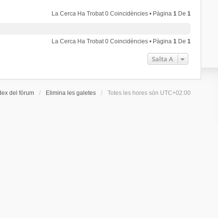
La Cerca Ha Trobat 0 Coincidències • Pàgina
1
De
1
La Cerca Ha Trobat 0 Coincidències • Pàgina
1
De
1
Salta A
dex del fòrum
Elimina les galetes
Totes les hores són
UTC+02:00