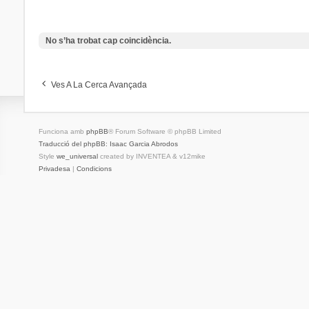
No s’ha trobat cap coincidència.
Ves A La Cerca Avançada
Funciona amb
phpBB
® Forum Software © phpBB Limited
Traducció del phpBB: Isaac Garcia Abrodos
Style
we_universal
created by INVENTEA & v12mike
Privadesa
|
Condicions