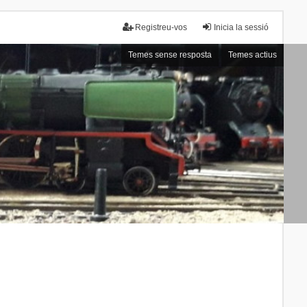
Registreu-vos
Inicia la sessió
Temes sense resposta
Temes actius