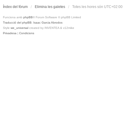
Índex del fòrum
Elimina les galetes
Totes les hores són
UTC+02:00
Funciona amb
phpBB
® Forum Software © phpBB Limited
Traducció del phpBB: Isaac Garcia Abrodos
Style
we_universal
created by INVENTEA & v12mike
Privadesa
|
Condicions