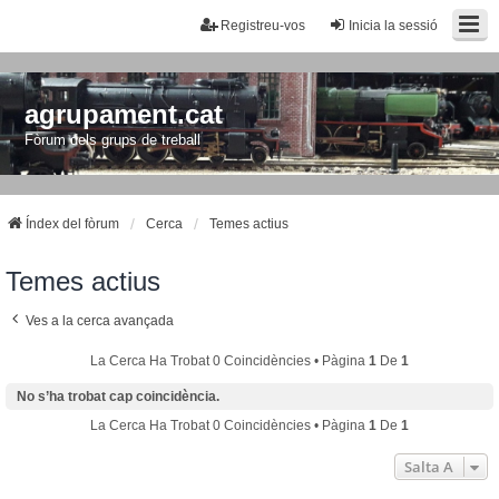
Registreu-vos
Inicia la sessió
agrupament.cat
Fòrum dels grups de treball
Índex del fòrum
Cerca
Temes actius
Temes actius
Ves a la cerca avançada
La Cerca Ha Trobat 0 Coincidències • Pàgina
1
De
1
No s’ha trobat cap coincidència.
La Cerca Ha Trobat 0 Coincidències • Pàgina
1
De
1
Salta A