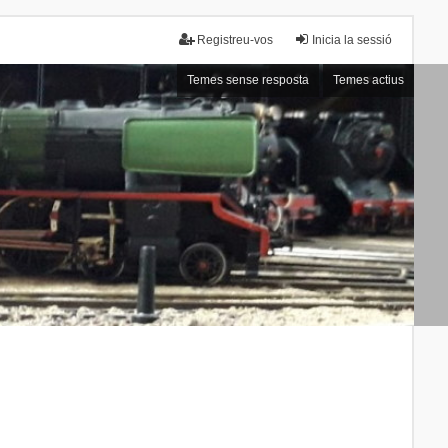
Registreu-vos
Inicia la sessió
Temes sense resposta
Temes actius