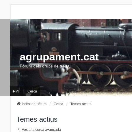
agrupament.cat
Fòrum dels grups de treball
PMF
Cerca
Índex del fòrum
Cerca
Temes actius
Temes actius
Ves a la cerca avançada