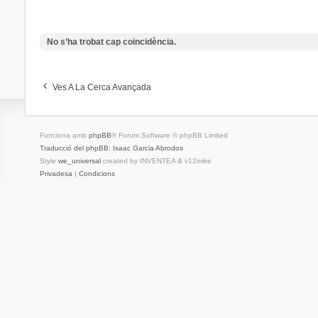
No s’ha trobat cap coincidència.
Ves A La Cerca Avançada
Funciona amb
phpBB
® Forum Software © phpBB Limited
Traducció del phpBB: Isaac Garcia Abrodos
Style
we_universal
created by INVENTEA & v12mike
Privadesa
|
Condicions