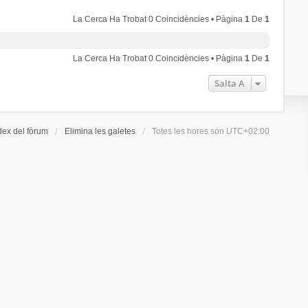
La Cerca Ha Trobat 0 Coincidències • Pàgina
1
De
1
La Cerca Ha Trobat 0 Coincidències • Pàgina
1
De
1
Salta A
dex del fòrum
Elimina les galetes
Totes les hores són
UTC+02:00