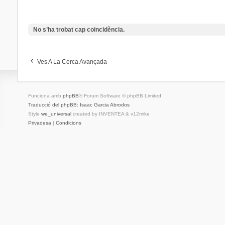
No s’ha trobat cap coincidència.
Ves A La Cerca Avançada
Funciona amb
phpBB
® Forum Software © phpBB Limited
Traducció del phpBB: Isaac Garcia Abrodos
Style
we_universal
created by INVENTEA & v12mike
Privadesa
|
Condicions