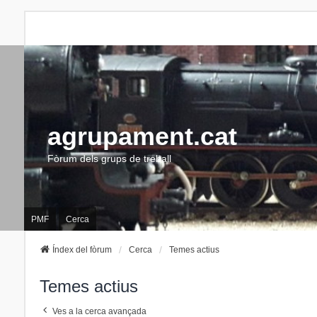
agrupament.cat
Fòrum dels grups de treball
PMF
Cerca
Índex del fòrum
Cerca
Temes actius
Temes actius
Ves a la cerca avançada