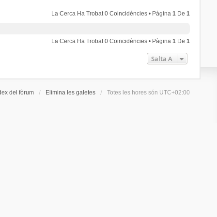
La Cerca Ha Trobat 0 Coincidències • Pàgina
1
De
1
La Cerca Ha Trobat 0 Coincidències • Pàgina
1
De
1
Salta A
dex del fòrum
Elimina les galetes
Totes les hores són
UTC+02:00