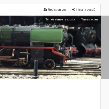
Registreu-vos
Inicia la sessió
Temes sense resposta
Temes actius