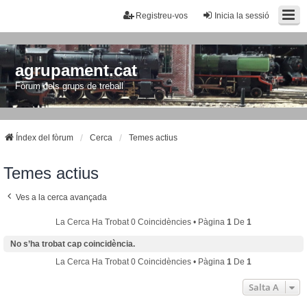
Registreu-vos
Inicia la sessió
agrupament.cat
Fòrum dels grups de treball
Índex del fòrum
Cerca
Temes actius
Temes actius
Ves a la cerca avançada
La Cerca Ha Trobat 0 Coincidències • Pàgina
1
De
1
No s’ha trobat cap coincidència.
La Cerca Ha Trobat 0 Coincidències • Pàgina
1
De
1
Salta A