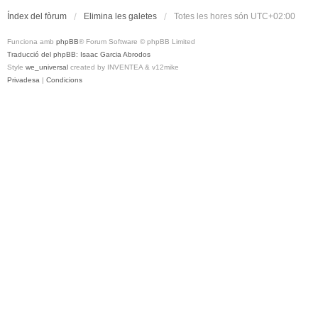
Índex del fòrum
Elimina les galetes
Totes les hores són
UTC+02:00
Funciona amb
phpBB
® Forum Software © phpBB Limited
Traducció del phpBB: Isaac Garcia Abrodos
Style
we_universal
created by INVENTEA & v12mike
Privadesa
|
Condicions