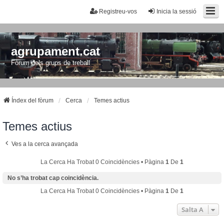
Registreu-vos
Inicia la sessió
agrupament.cat
Fòrum dels grups de treball
Índex del fòrum
Cerca
Temes actius
Temes actius
Ves a la cerca avançada
La Cerca Ha Trobat 0 Coincidències • Pàgina
1
De
1
No s’ha trobat cap coincidència.
La Cerca Ha Trobat 0 Coincidències • Pàgina
1
De
1
Salta A