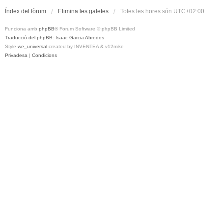
Índex del fòrum
Elimina les galetes
Totes les hores són
UTC+02:00
Funciona amb
phpBB
® Forum Software © phpBB Limited
Traducció del phpBB: Isaac Garcia Abrodos
Style
we_universal
created by INVENTEA & v12mike
Privadesa
|
Condicions