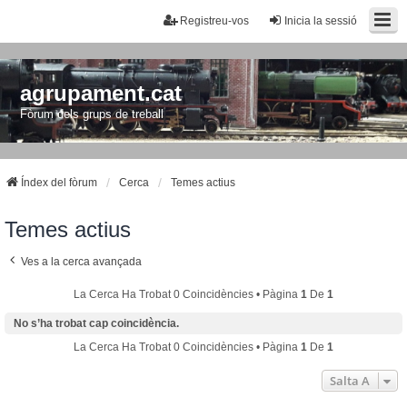
Registreu-vos
Inicia la sessió
agrupament.cat
Fòrum dels grups de treball
Índex del fòrum
Cerca
Temes actius
Temes actius
Ves a la cerca avançada
La Cerca Ha Trobat 0 Coincidències • Pàgina
1
De
1
No s’ha trobat cap coincidència.
La Cerca Ha Trobat 0 Coincidències • Pàgina
1
De
1
Salta A