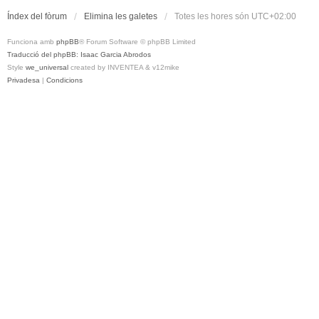
Índex del fòrum
Elimina les galetes
Totes les hores són
UTC+02:00
Funciona amb
phpBB
® Forum Software © phpBB Limited
Traducció del phpBB: Isaac Garcia Abrodos
Style
we_universal
created by INVENTEA & v12mike
Privadesa
|
Condicions