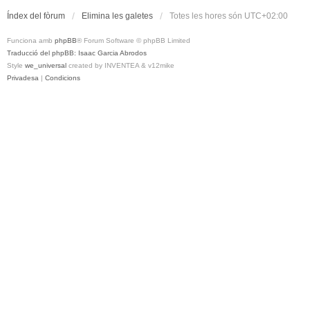
Índex del fòrum
Elimina les galetes
Totes les hores són
UTC+02:00
Funciona amb
phpBB
® Forum Software © phpBB Limited
Traducció del phpBB: Isaac Garcia Abrodos
Style
we_universal
created by INVENTEA & v12mike
Privadesa
|
Condicions