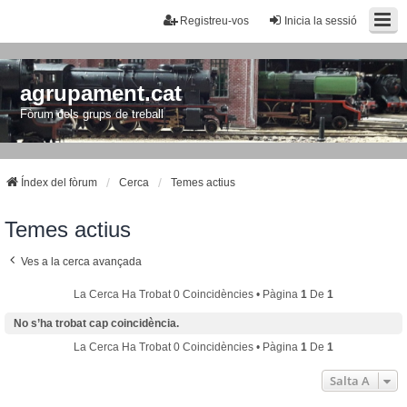
Registreu-vos
Inicia la sessió
agrupament.cat
Fòrum dels grups de treball
Índex del fòrum
Cerca
Temes actius
Temes actius
Ves a la cerca avançada
La Cerca Ha Trobat 0 Coincidències • Pàgina
1
De
1
No s’ha trobat cap coincidència.
La Cerca Ha Trobat 0 Coincidències • Pàgina
1
De
1
Salta A