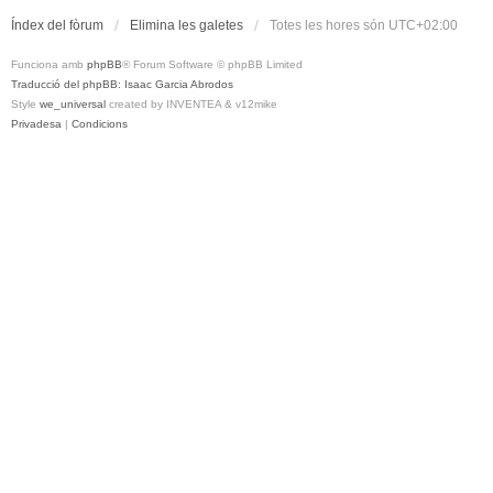
Índex del fòrum
Elimina les galetes
Totes les hores són
UTC+02:00
Funciona amb
phpBB
® Forum Software © phpBB Limited
Traducció del phpBB: Isaac Garcia Abrodos
Style
we_universal
created by INVENTEA & v12mike
Privadesa
|
Condicions