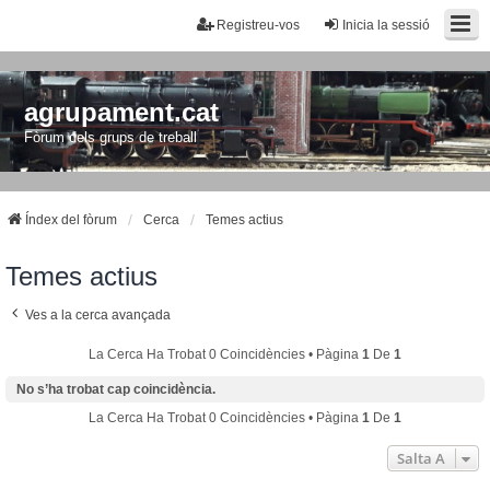
Registreu-vos
Inicia la sessió
agrupament.cat
Fòrum dels grups de treball
Índex del fòrum
Cerca
Temes actius
Temes actius
Ves a la cerca avançada
La Cerca Ha Trobat 0 Coincidències • Pàgina
1
De
1
No s’ha trobat cap coincidència.
La Cerca Ha Trobat 0 Coincidències • Pàgina
1
De
1
Salta A