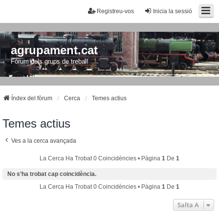
Registreu-vos
Inicia la sessió
agrupament.cat
Fòrum dels grups de treball
Índex del fòrum
Cerca
Temes actius
Temes actius
Ves a la cerca avançada
La Cerca Ha Trobat 0 Coincidències • Pàgina
1
De
1
No s’ha trobat cap coincidència.
La Cerca Ha Trobat 0 Coincidències • Pàgina
1
De
1
Salta A