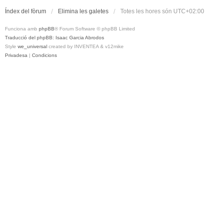
Índex del fòrum
Elimina les galetes
Totes les hores són
UTC+02:00
Funciona amb
phpBB
® Forum Software © phpBB Limited
Traducció del phpBB: Isaac Garcia Abrodos
Style
we_universal
created by INVENTEA & v12mike
Privadesa
|
Condicions