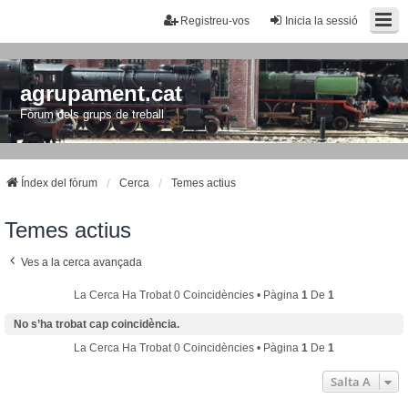
Registreu-vos
Inicia la sessió
agrupament.cat
Fòrum dels grups de treball
Índex del fòrum
Cerca
Temes actius
Temes actius
Ves a la cerca avançada
La Cerca Ha Trobat 0 Coincidències • Pàgina
1
De
1
No s’ha trobat cap coincidència.
La Cerca Ha Trobat 0 Coincidències • Pàgina
1
De
1
Salta A