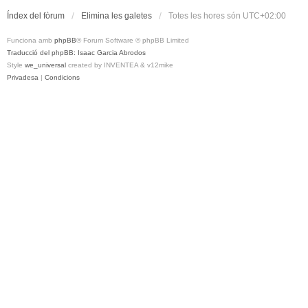
Índex del fòrum
Elimina les galetes
Totes les hores són
UTC+02:00
Funciona amb
phpBB
® Forum Software © phpBB Limited
Traducció del phpBB: Isaac Garcia Abrodos
Style
we_universal
created by INVENTEA & v12mike
Privadesa
|
Condicions