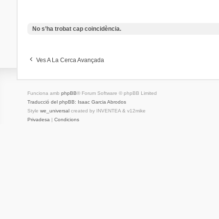
No s’ha trobat cap coincidència.
Ves A La Cerca Avançada
Funciona amb
phpBB
® Forum Software © phpBB Limited
Traducció del phpBB: Isaac Garcia Abrodos
Style
we_universal
created by INVENTEA & v12mike
Privadesa
|
Condicions