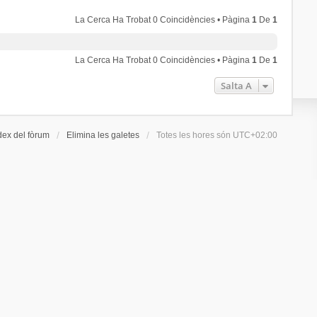
La Cerca Ha Trobat 0 Coincidències • Pàgina
1
De
1
La Cerca Ha Trobat 0 Coincidències • Pàgina
1
De
1
Salta A
dex del fòrum
Elimina les galetes
Totes les hores són
UTC+02:00