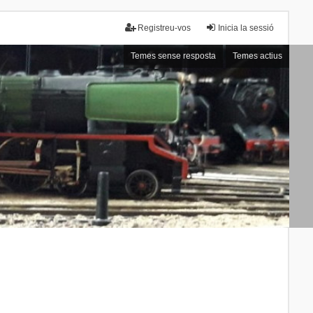
Registreu-vos
Inicia la sessió
Temes sense resposta
Temes actius