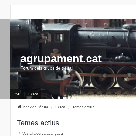
agrupament.cat
Fòrum dels grups de treball
PMF
Cerca
Índex del fòrum
Cerca
Temes actius
Temes actius
Ves a la cerca avançada