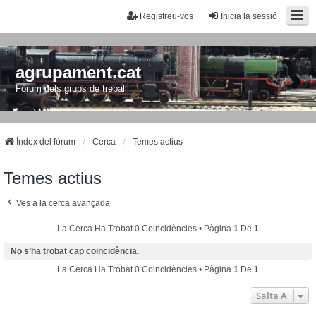
Registreu-vos
Inicia la sessió
agrupament.cat
Fòrum dels grups de treball
Índex del fòrum
Cerca
Temes actius
Temes actius
Ves a la cerca avançada
La Cerca Ha Trobat 0 Coincidències • Pàgina
1
De
1
No s’ha trobat cap coincidència.
La Cerca Ha Trobat 0 Coincidències • Pàgina
1
De
1
Salta A