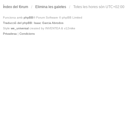
Índex del fòrum
Elimina les galetes
Totes les hores són
UTC+02:00
Funciona amb
phpBB
® Forum Software © phpBB Limited
Traducció del phpBB: Isaac Garcia Abrodos
Style
we_universal
created by INVENTEA & v12mike
Privadesa
|
Condicions