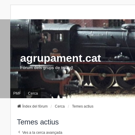
agrupament.cat
Fòrum dels grups de treball
PMF
Cerca
Índex del fòrum
Cerca
Temes actius
Temes actius
Ves a la cerca avançada