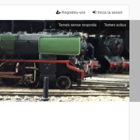
Registreu-vos
Inicia la sessió
Temes sense resposta
Temes actius