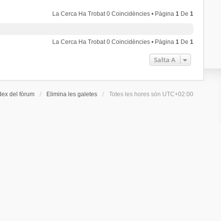
La Cerca Ha Trobat 0 Coincidències • Pàgina
1
De
1
La Cerca Ha Trobat 0 Coincidències • Pàgina
1
De
1
Salta A
dex del fòrum
Elimina les galetes
Totes les hores són
UTC+02:00