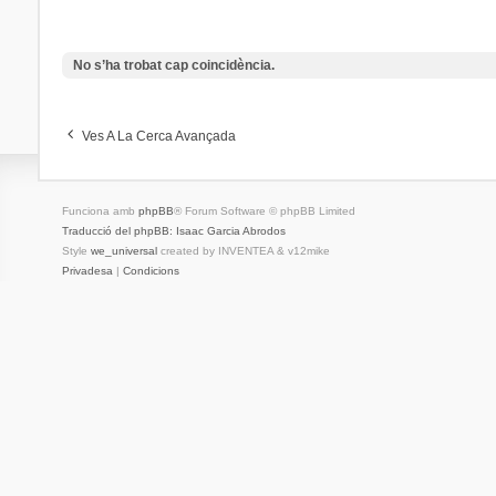
No s’ha trobat cap coincidència.
Ves A La Cerca Avançada
Funciona amb
phpBB
® Forum Software © phpBB Limited
Traducció del phpBB: Isaac Garcia Abrodos
Style
we_universal
created by INVENTEA & v12mike
Privadesa
|
Condicions