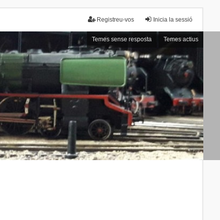
Registreu-vos
Inicia la sessió
Temes sense resposta
Temes actius