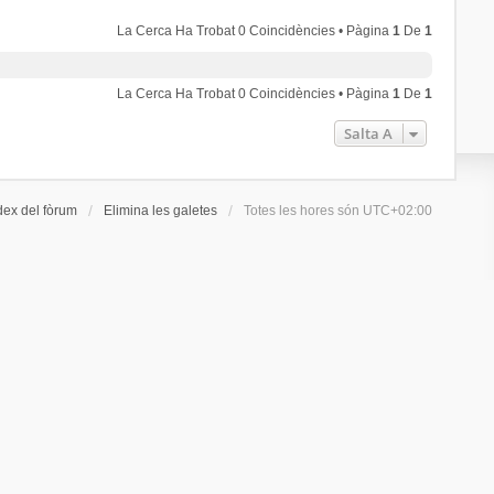
La Cerca Ha Trobat 0 Coincidències • Pàgina
1
De
1
La Cerca Ha Trobat 0 Coincidències • Pàgina
1
De
1
Salta A
dex del fòrum
Elimina les galetes
Totes les hores són
UTC+02:00