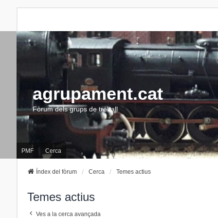
agrupament.cat
Fòrum dels grups de treball
PMF
Cerca
Índex del fòrum
Cerca
Temes actius
Temes actius
Ves a la cerca avançada