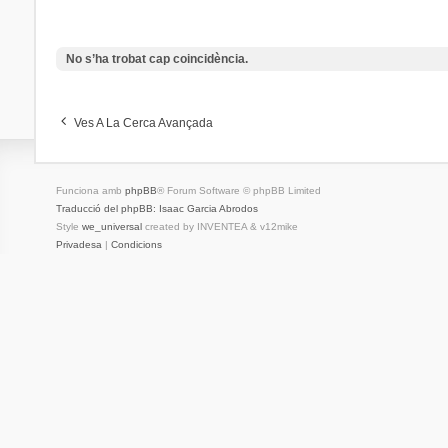
No s’ha trobat cap coincidència.
Ves A La Cerca Avançada
Funciona amb
phpBB
® Forum Software © phpBB Limited
Traducció del phpBB: Isaac Garcia Abrodos
Style
we_universal
created by INVENTEA & v12mike
Privadesa
|
Condicions