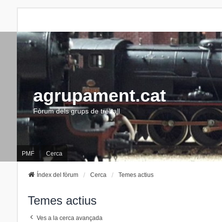
agrupament.cat
Fòrum dels grups de treball
PMF
Cerca
Índex del fòrum
Cerca
Temes actius
Temes actius
Ves a la cerca avançada