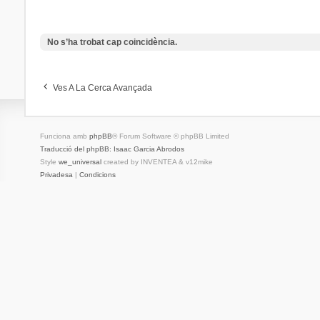
No s’ha trobat cap coincidència.
Ves A La Cerca Avançada
Funciona amb
phpBB
® Forum Software © phpBB Limited
Traducció del phpBB: Isaac Garcia Abrodos
Style
we_universal
created by INVENTEA & v12mike
Privadesa
|
Condicions