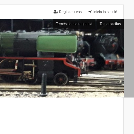
Registreu-vos
Inicia la sessió
Temes sense resposta
Temes actius