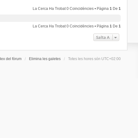
La Cerca Ha Trobat 0 Coincidències • Pàgina
1
De
1
La Cerca Ha Trobat 0 Coincidències • Pàgina
1
De
1
Salta A
dex del fòrum
Elimina les galetes
Totes les hores són
UTC+02:00