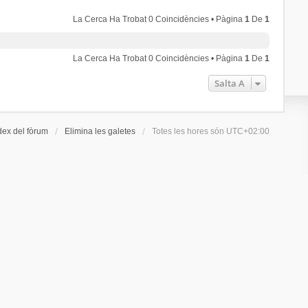
La Cerca Ha Trobat 0 Coincidències • Pàgina
1
De
1
La Cerca Ha Trobat 0 Coincidències • Pàgina
1
De
1
Salta A
dex del fòrum
Elimina les galetes
Totes les hores són
UTC+02:00