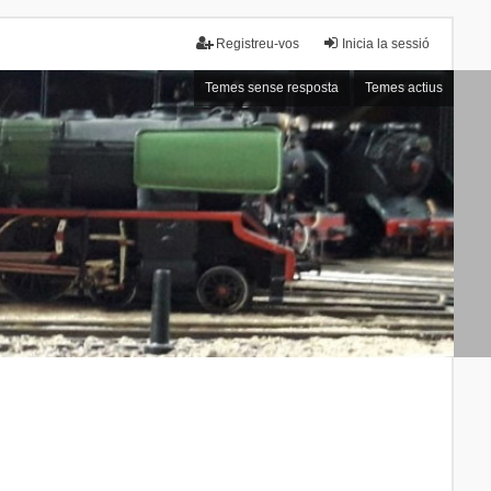
Registreu-vos
Inicia la sessió
Temes sense resposta
Temes actius