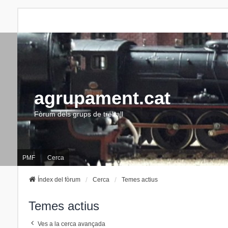
agrupament.cat
Fòrum dels grups de treball
PMF
Cerca
Índex del fòrum
Cerca
Temes actius
Temes actius
Ves a la cerca avançada