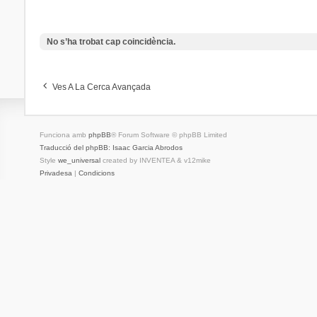
No s’ha trobat cap coincidència.
Ves A La Cerca Avançada
Funciona amb
phpBB
® Forum Software © phpBB Limited
Traducció del phpBB: Isaac Garcia Abrodos
Style
we_universal
created by INVENTEA & v12mike
Privadesa
|
Condicions