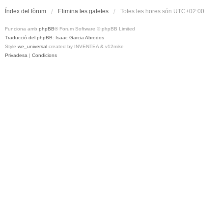
Índex del fòrum
Elimina les galetes
Totes les hores són
UTC+02:00
Funciona amb
phpBB
® Forum Software © phpBB Limited
Traducció del phpBB: Isaac Garcia Abrodos
Style
we_universal
created by INVENTEA & v12mike
Privadesa
|
Condicions