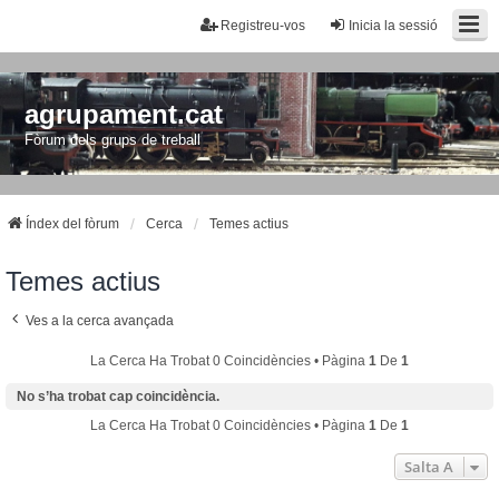
Registreu-vos
Inicia la sessió
agrupament.cat
Fòrum dels grups de treball
Índex del fòrum
Cerca
Temes actius
Temes actius
Ves a la cerca avançada
La Cerca Ha Trobat 0 Coincidències • Pàgina
1
De
1
No s’ha trobat cap coincidència.
La Cerca Ha Trobat 0 Coincidències • Pàgina
1
De
1
Salta A