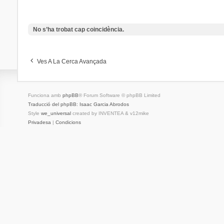
No s’ha trobat cap coincidència.
Ves A La Cerca Avançada
Funciona amb
phpBB
® Forum Software © phpBB Limited
Traducció del phpBB: Isaac Garcia Abrodos
Style
we_universal
created by INVENTEA & v12mike
Privadesa
|
Condicions