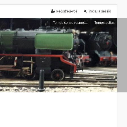
Registreu-vos
Inicia la sessió
Temes sense resposta
Temes actius