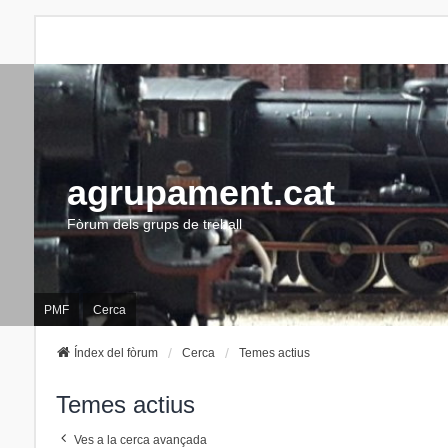
agrupament.cat
Fòrum dels grups de treball
PMF
Cerca
Índex del fòrum
Cerca
Temes actius
Temes actius
Ves a la cerca avançada