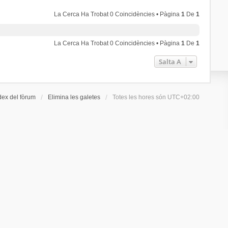
La Cerca Ha Trobat 0 Coincidències • Pàgina
1
De
1
La Cerca Ha Trobat 0 Coincidències • Pàgina
1
De
1
Salta A
dex del fòrum
Elimina les galetes
Totes les hores són
UTC+02:00