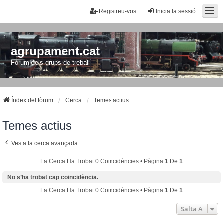
Registreu-vos
Inicia la sessió
agrupament.cat
Fòrum dels grups de treball
Índex del fòrum
Cerca
Temes actius
Temes actius
Ves a la cerca avançada
La Cerca Ha Trobat 0 Coincidències • Pàgina
1
De
1
No s’ha trobat cap coincidència.
La Cerca Ha Trobat 0 Coincidències • Pàgina
1
De
1
Salta A