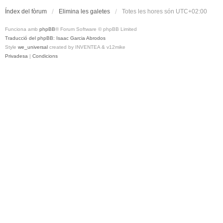
Índex del fòrum
Elimina les galetes
Totes les hores són
UTC+02:00
Funciona amb
phpBB
® Forum Software © phpBB Limited
Traducció del phpBB: Isaac Garcia Abrodos
Style
we_universal
created by INVENTEA & v12mike
Privadesa
|
Condicions