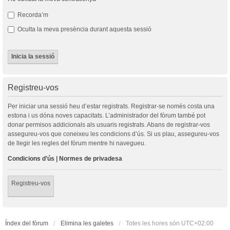
Recorda’m
Oculta la meva presència durant aquesta sessió
Registreu-vos
Per iniciar una sessió heu d’estar registrats. Registrar-se només costa una
estona i us dóna noves capacitats. L’administrador del fòrum també pot
donar permisos addicionals als usuaris registrats. Abans de registrar-vos
assegureu-vos que coneixeu les condicions d’ús. Si us plau, assegureu-vos
de llegir les regles del fòrum mentre hi navegueu.
Condicions d’ús
|
Normes de privadesa
Registreu-vos
Índex del fòrum
Elimina les galetes
Totes les hores són
UTC+02:00