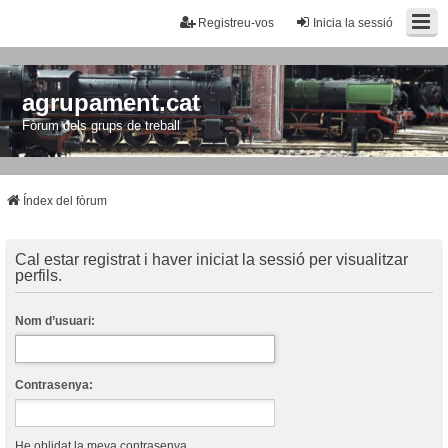
Registreu-vos
Inicia la sessió
agrupament.cat
Fòrum dels grups de treball
Índex del fòrum
Cal estar registrat i haver iniciat la sessió per visualitzar
perfils.
Nom d’usuari:
Contrasenya:
He oblidat la meva contrasenya