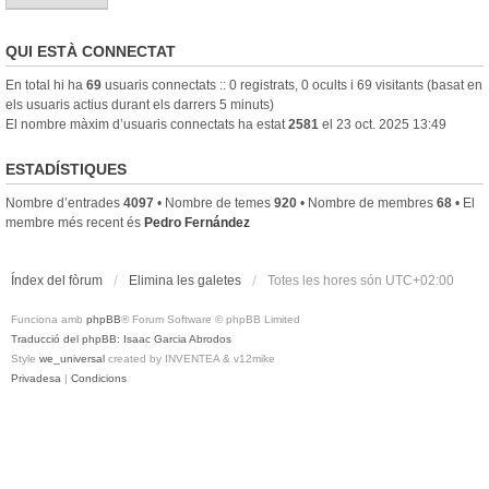
QUI ESTÀ CONNECTAT
En total hi ha
69
usuaris connectats :: 0 registrats, 0 ocults i 69 visitants (basat en
els usuaris actius durant els darrers 5 minuts)
El nombre màxim d’usuaris connectats ha estat
2581
el 23 oct. 2025 13:49
ESTADÍSTIQUES
Nombre d’entrades
4097
• Nombre de temes
920
• Nombre de membres
68
• El
membre més recent és
Pedro Fernández
Índex del fòrum
Elimina les galetes
Totes les hores són
UTC+02:00
Funciona amb
phpBB
® Forum Software © phpBB Limited
Traducció del phpBB: Isaac Garcia Abrodos
Style
we_universal
created by INVENTEA & v12mike
Privadesa
|
Condicions