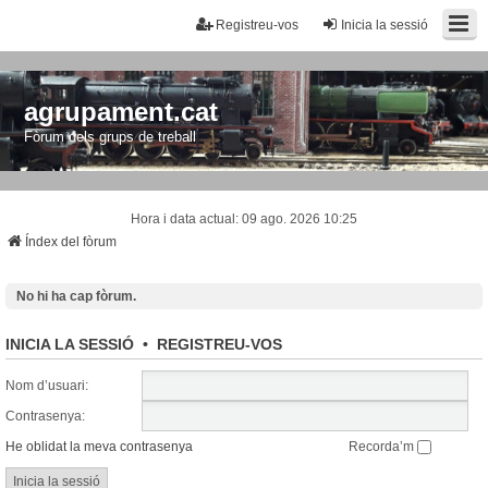
Registreu-vos
Inicia la sessió
agrupament.cat
Fòrum dels grups de treball
Hora i data actual: 09 ago. 2026 10:25
Índex del fòrum
No hi ha cap fòrum.
INICIA LA SESSIÓ
•
REGISTREU-VOS
Nom d’usuari:
Contrasenya:
He oblidat la meva contrasenya
Recorda’m