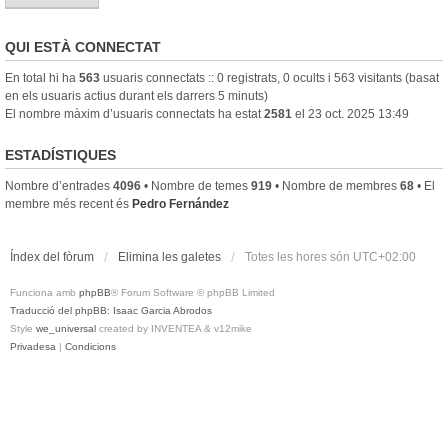
QUI ESTÀ CONNECTAT
En total hi ha
563
usuaris connectats :: 0 registrats, 0 ocults i 563 visitants (basat
en els usuaris actius durant els darrers 5 minuts)
El nombre màxim d’usuaris connectats ha estat
2581
el 23 oct. 2025 13:49
ESTADÍSTIQUES
Nombre d’entrades
4096
• Nombre de temes
919
• Nombre de membres
68
• El
membre més recent és
Pedro Fernández
Índex del fòrum
Elimina les galetes
Totes les hores són
UTC+02:00
Funciona amb
phpBB
® Forum Software © phpBB Limited
Traducció del phpBB: Isaac Garcia Abrodos
Style
we_universal
created by INVENTEA & v12mike
Privadesa
|
Condicions