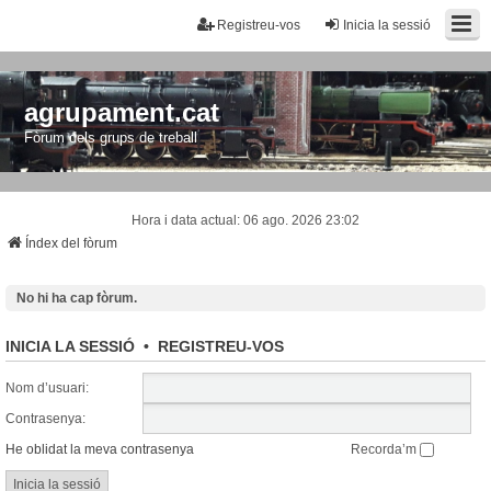
Registreu-vos
Inicia la sessió
agrupament.cat
Fòrum dels grups de treball
Hora i data actual: 06 ago. 2026 23:02
Índex del fòrum
No hi ha cap fòrum.
INICIA LA SESSIÓ
•
REGISTREU-VOS
Nom d’usuari:
Contrasenya:
He oblidat la meva contrasenya
Recorda’m