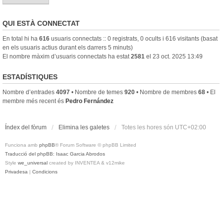
QUI ESTÀ CONNECTAT
En total hi ha
616
usuaris connectats :: 0 registrats, 0 ocults i 616 visitants (basat
en els usuaris actius durant els darrers 5 minuts)
El nombre màxim d’usuaris connectats ha estat
2581
el 23 oct. 2025 13:49
ESTADÍSTIQUES
Nombre d’entrades
4097
• Nombre de temes
920
• Nombre de membres
68
• El
membre més recent és
Pedro Fernández
Índex del fòrum
Elimina les galetes
Totes les hores són
UTC+02:00
Funciona amb
phpBB
® Forum Software © phpBB Limited
Traducció del phpBB: Isaac Garcia Abrodos
Style
we_universal
created by INVENTEA & v12mike
Privadesa
|
Condicions