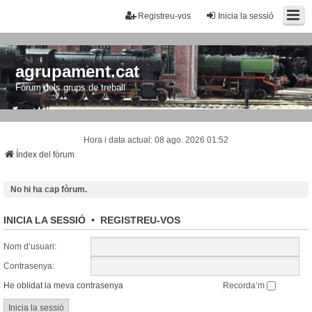
Registreu-vos
Inicia la sessió
agrupament.cat
Fòrum dels grups de treball
Hora i data actual: 08 ago. 2026 01:52
Índex del fòrum
No hi ha cap fòrum.
INICIA LA SESSIÓ
•
REGISTREU-VOS
Nom d’usuari:
Contrasenya:
He oblidat la meva contrasenya
Recorda’m