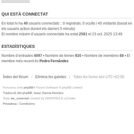
QUI ESTÀ CONNECTAT
En total hi ha
40
usuaris connectats :: 0 registrats, 0 ocults i 40 visitants (basat en
els usuaris actius durant els darrers 5 minuts)
El nombre màxim d’usuaris connectats ha estat
2581
el 23 oct. 2025 13:49
ESTADÍSTIQUES
Nombre d’entrades
4097
• Nombre de temes
920
• Nombre de membres
68
• El
membre més recent és
Pedro Fernández
Índex del fòrum
Elimina les galetes
Totes les hores són
UTC+02:00
Funciona amb
phpBB
® Forum Software © phpBB Limited
Traducció del phpBB: Isaac Garcia Abrodos
Style
we_universal
created by INVENTEA & v12mike
Privadesa
|
Condicions