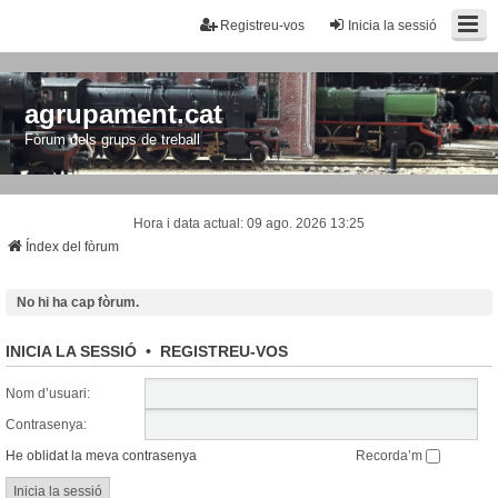
Registreu-vos
Inicia la sessió
agrupament.cat
Fòrum dels grups de treball
Hora i data actual: 09 ago. 2026 13:25
Índex del fòrum
No hi ha cap fòrum.
INICIA LA SESSIÓ
•
REGISTREU-VOS
Nom d’usuari:
Contrasenya:
He oblidat la meva contrasenya
Recorda’m