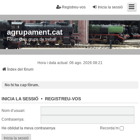
Registreu-vos
Inicia la sessió
agrupament.cat
Fòrum dels grups de treball
Hora i data actual: 06 ago. 2026 08:21
Índex del fòrum
No hi ha cap fòrum.
INICIA LA SESSIÓ
•
REGISTREU-VOS
Nom d’usuari:
Contrasenya:
He oblidat la meva contrasenya
Recorda’m