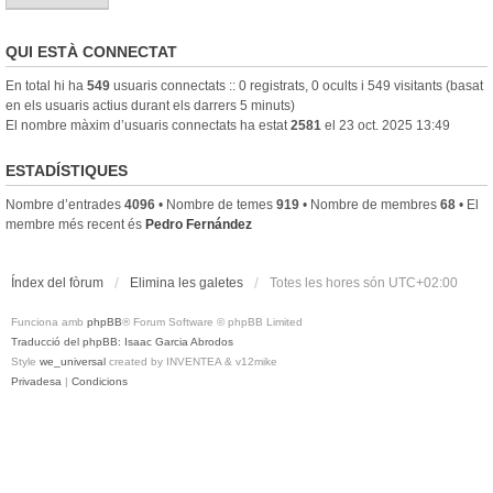
QUI ESTÀ CONNECTAT
En total hi ha
549
usuaris connectats :: 0 registrats, 0 ocults i 549 visitants (basat
en els usuaris actius durant els darrers 5 minuts)
El nombre màxim d’usuaris connectats ha estat
2581
el 23 oct. 2025 13:49
ESTADÍSTIQUES
Nombre d’entrades
4096
• Nombre de temes
919
• Nombre de membres
68
• El
membre més recent és
Pedro Fernández
Índex del fòrum
Elimina les galetes
Totes les hores són
UTC+02:00
Funciona amb
phpBB
® Forum Software © phpBB Limited
Traducció del phpBB: Isaac Garcia Abrodos
Style
we_universal
created by INVENTEA & v12mike
Privadesa
|
Condicions