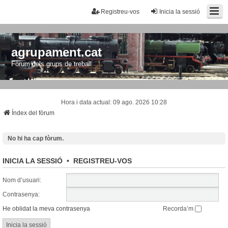
Registreu-vos
Inicia la sessió
agrupament.cat
Fòrum dels grups de treball
Hora i data actual: 09 ago. 2026 10:28
Índex del fòrum
No hi ha cap fòrum.
INICIA LA SESSIÓ
•
REGISTREU-VOS
Nom d’usuari:
Contrasenya:
He oblidat la meva contrasenya
Recorda’m