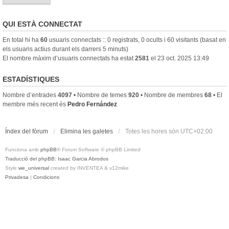
QUI ESTÀ CONNECTAT
En total hi ha
60
usuaris connectats :: 0 registrats, 0 ocults i 60 visitants (basat en
els usuaris actius durant els darrers 5 minuts)
El nombre màxim d’usuaris connectats ha estat
2581
el 23 oct. 2025 13:49
ESTADÍSTIQUES
Nombre d’entrades
4097
• Nombre de temes
920
• Nombre de membres
68
• El
membre més recent és
Pedro Fernández
Índex del fòrum
Elimina les galetes
Totes les hores són
UTC+02:00
Funciona amb
phpBB
® Forum Software © phpBB Limited
Traducció del phpBB: Isaac Garcia Abrodos
Style
we_universal
created by INVENTEA & v12mike
Privadesa
|
Condicions