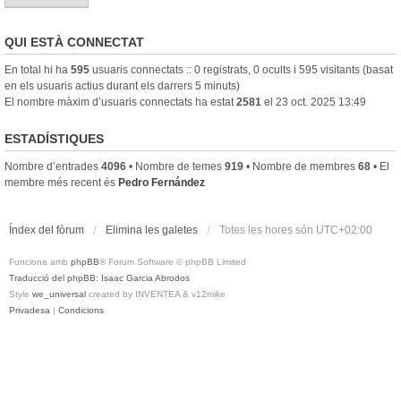
QUI ESTÀ CONNECTAT
En total hi ha
595
usuaris connectats :: 0 registrats, 0 ocults i 595 visitants (basat
en els usuaris actius durant els darrers 5 minuts)
El nombre màxim d’usuaris connectats ha estat
2581
el 23 oct. 2025 13:49
ESTADÍSTIQUES
Nombre d’entrades
4096
• Nombre de temes
919
• Nombre de membres
68
• El
membre més recent és
Pedro Fernández
Índex del fòrum
Elimina les galetes
Totes les hores són
UTC+02:00
Funciona amb
phpBB
® Forum Software © phpBB Limited
Traducció del phpBB: Isaac Garcia Abrodos
Style
we_universal
created by INVENTEA & v12mike
Privadesa
|
Condicions