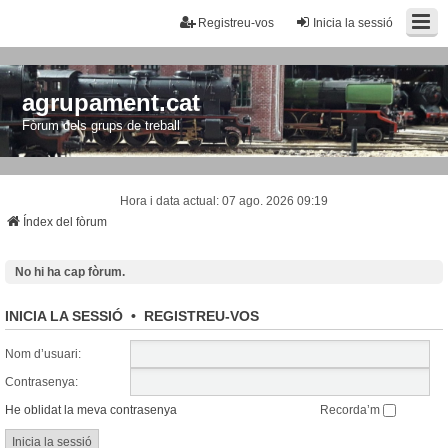
Registreu-vos
Inicia la sessió
agrupament.cat
Fòrum dels grups de treball
Hora i data actual: 07 ago. 2026 09:19
Índex del fòrum
No hi ha cap fòrum.
INICIA LA SESSIÓ
•
REGISTREU-VOS
Nom d’usuari:
Contrasenya:
He oblidat la meva contrasenya
Recorda’m