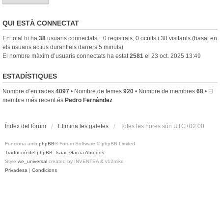
QUI ESTÀ CONNECTAT
En total hi ha
38
usuaris connectats :: 0 registrats, 0 ocults i 38 visitants (basat en
els usuaris actius durant els darrers 5 minuts)
El nombre màxim d’usuaris connectats ha estat
2581
el 23 oct. 2025 13:49
ESTADÍSTIQUES
Nombre d’entrades
4097
• Nombre de temes
920
• Nombre de membres
68
• El
membre més recent és
Pedro Fernández
Índex del fòrum
Elimina les galetes
Totes les hores són
UTC+02:00
Funciona amb
phpBB
® Forum Software © phpBB Limited
Traducció del phpBB: Isaac Garcia Abrodos
Style
we_universal
created by INVENTEA & v12mike
Privadesa
|
Condicions