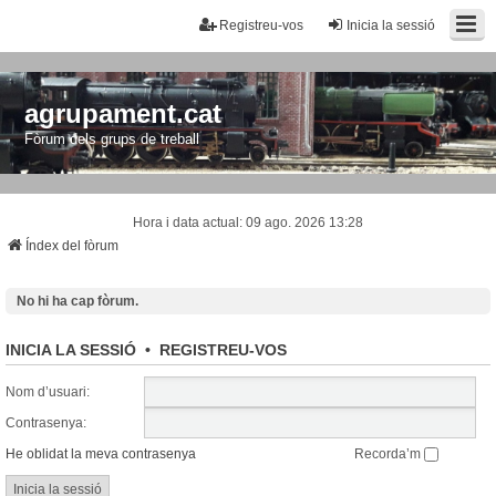
Registreu-vos
Inicia la sessió
agrupament.cat
Fòrum dels grups de treball
Hora i data actual: 09 ago. 2026 13:28
Índex del fòrum
No hi ha cap fòrum.
INICIA LA SESSIÓ
•
REGISTREU-VOS
Nom d’usuari:
Contrasenya:
He oblidat la meva contrasenya
Recorda’m