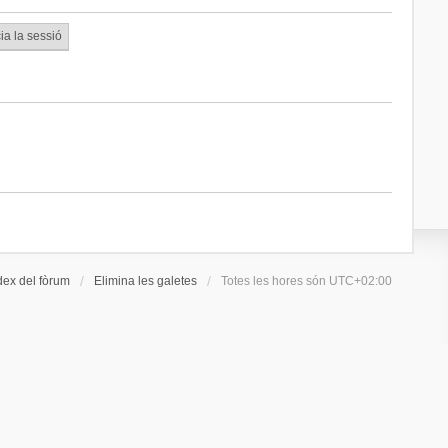
dex del fòrum
Elimina les galetes
Totes les hores són
UTC+02:00