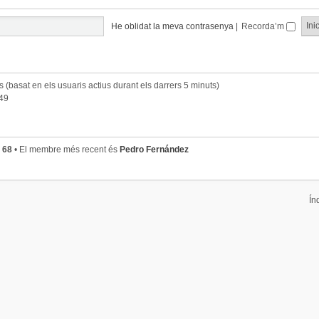
He oblidat la meva contrasenya
|
Recorda’m
ts (basat en els usuaris actius durant els darrers 5 minuts)
:49
s
68
• El membre més recent és
Pedro Fernández
Ín