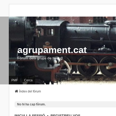
agrupament.cat
Fòrum dels grups de treball
PMF
Cerca
Índex del fòrum
No hi ha cap fòrum.
INICIA LA SESSIÓ
•
REGISTREU-VOS