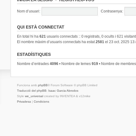
Nom d’usuari:
Contrasenya:
QUI ESTÀ CONNECTAT
En total hi ha
621
usuaris connectats :: 0 registrats, 0 ocults i 621 visitan
El nombre màxim d’usuaris connectats ha estat
2581
el 23 oct. 2025 13
ESTADÍSTIQUES
Nombre d’entrades
4096
• Nombre de temes
919
• Nombre de membre
Funciona amb
phpBB
® Forum Software © phpBB Limited
Traducció del phpBB: Isaac Garcia Abrodos
Style
we_universal
created by INVENTEA & v12mike
Privadesa
|
Condicions