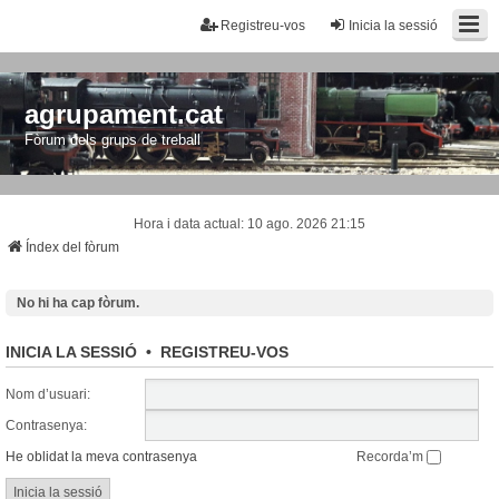
Registreu-vos
Inicia la sessió
agrupament.cat
Fòrum dels grups de treball
Hora i data actual: 10 ago. 2026 21:15
Índex del fòrum
No hi ha cap fòrum.
INICIA LA SESSIÓ
•
REGISTREU-VOS
Nom d’usuari:
Contrasenya:
He oblidat la meva contrasenya
Recorda’m