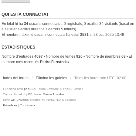
QUI ESTÀ CONNECTAT
En total hi ha
34
usuaris connectats :: 0 registrats, 0 ocults i 34 visitants (basat en
els usuaris actius durant els darrers 5 minuts)
El nombre màxim d’usuaris connectats ha estat
2581
el 23 oct. 2025 13:49
ESTADÍSTIQUES
Nombre d’entrades
4097
• Nombre de temes
920
• Nombre de membres
68
• El
membre més recent és
Pedro Fernández
Índex del fòrum
Elimina les galetes
Totes les hores són
UTC+02:00
Funciona amb
phpBB
® Forum Software © phpBB Limited
Traducció del phpBB: Isaac Garcia Abrodos
Style
we_universal
created by INVENTEA & v12mike
Privadesa
|
Condicions