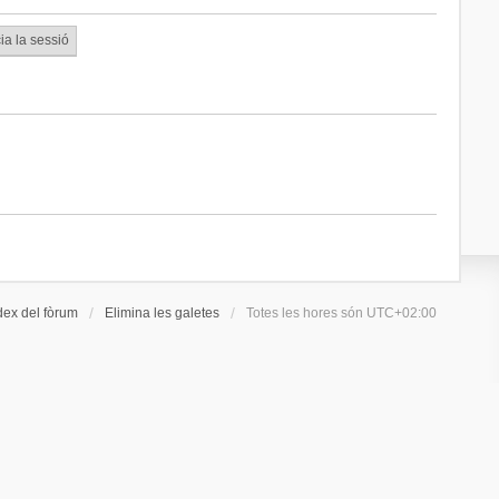
dex del fòrum
Elimina les galetes
Totes les hores són
UTC+02:00