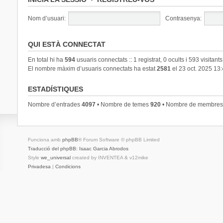
Nom d’usuari:
Contrasenya:
QUI ESTÀ CONNECTAT
En total hi ha
594
usuaris connectats :: 1 registrat, 0 ocults i 593 visitant
El nombre màxim d’usuaris connectats ha estat
2581
el 23 oct. 2025 13
ESTADÍSTIQUES
Nombre d’entrades
4097
• Nombre de temes
920
• Nombre de membre
Funciona amb
phpBB
® Forum Software © phpBB Limited
Traducció del phpBB: Isaac Garcia Abrodos
Style
we_universal
created by INVENTEA & v12mike
Privadesa
|
Condicions