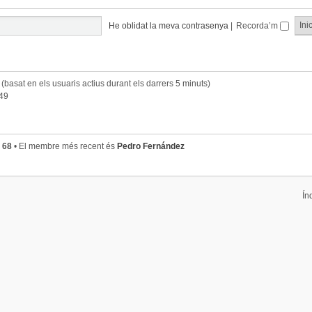
He oblidat la meva contrasenya
|
Recorda’m
s (basat en els usuaris actius durant els darrers 5 minuts)
:49
s
68
• El membre més recent és
Pedro Fernández
Ín