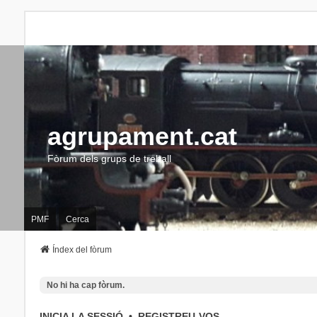
agrupament.cat
Fòrum dels grups de treball
PMF
Cerca
Índex del fòrum
No hi ha cap fòrum.
INICIA LA SESSIÓ
•
REGISTREU-VOS