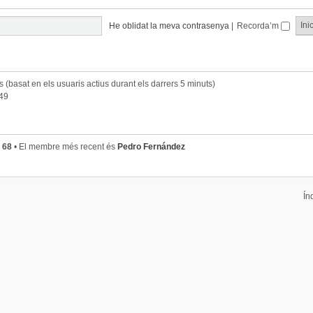
He oblidat la meva contrasenya
|
Recorda’m
ts (basat en els usuaris actius durant els darrers 5 minuts)
:49
s
68
• El membre més recent és
Pedro Fernández
Ín