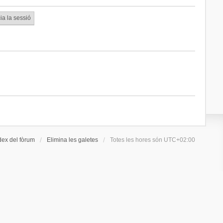
dex del fòrum
Elimina les galetes
Totes les hores són
UTC+02:00