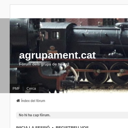
agrupament.cat
Fòrum dels grups de treball
PMF
Cerca
Índex del fòrum
No hi ha cap fòrum.
INICIA LA SESSIÓ
•
REGISTREU-VOS