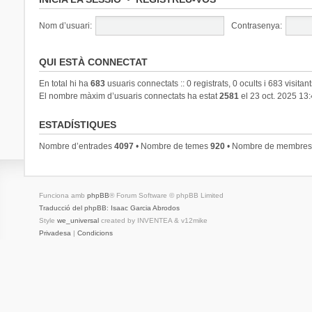
Nom d’usuari:
Contrasenya:
QUI ESTÀ CONNECTAT
En total hi ha
683
usuaris connectats :: 0 registrats, 0 ocults i 683 visitan
El nombre màxim d’usuaris connectats ha estat
2581
el 23 oct. 2025 13
ESTADÍSTIQUES
Nombre d’entrades
4097
• Nombre de temes
920
• Nombre de membre
Funciona amb
phpBB
® Forum Software © phpBB Limited
Traducció del phpBB: Isaac Garcia Abrodos
Style
we_universal
created by INVENTEA & v12mike
Privadesa
|
Condicions