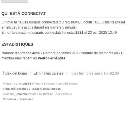
QUI ESTÀ CONNECTAT
En total hi ha
611
usuaris connectats :: 0 registrats, 0 ocults i 611 visitants (basat
en els usuaris actius durant els darrers 5 minuts)
El nombre màxim d’usuaris connectats ha estat
2581
el 23 oct. 2025 13:49
ESTADÍSTIQUES
Nombre d’entrades
4096
• Nombre de temes
919
• Nombre de membres
68
• El
membre més recent és
Pedro Fernández
Índex del fòrum
Elimina les galetes
Totes les hores són
UTC+02:00
Funciona amb
phpBB
® Forum Software © phpBB Limited
Traducció del phpBB: Isaac Garcia Abrodos
Style
we_universal
created by INVENTEA & v12mike
Privadesa
|
Condicions