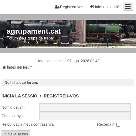
Registreu-vos
Inicia la sessió
agrupament.cat
Fòrum dels grups de treball
Hora i data actual: 07 ago. 2026 03:43
Índex del fòrum
No hi ha cap fòrum.
INICIA LA SESSIÓ
•
REGISTREU-VOS
Nom d’usuari:
Contrasenya:
He oblidat la meva contrasenya
Recorda’m