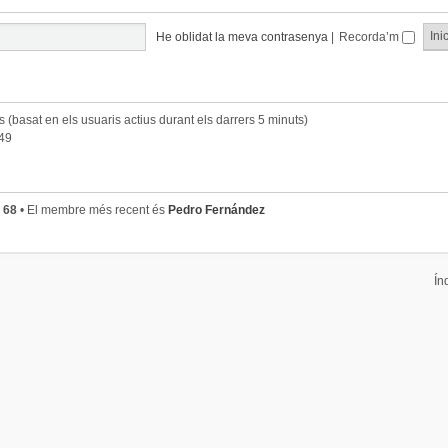
He oblidat la meva contrasenya
|
Recorda’m
ts (basat en els usuaris actius durant els darrers 5 minuts)
:49
s
68
• El membre més recent és
Pedro Fernández
Ín