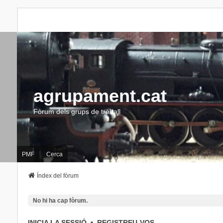
agrupament.cat
Fòrum dels grups de treball
PMF
Cerca
Índex del fòrum
No hi ha cap fòrum.
INICIA LA SESSIÓ
•
REGISTREU-VOS