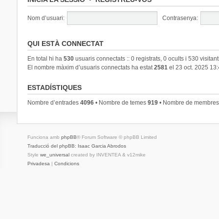
Nom d’usuari:
Contrasenya:
QUI ESTÀ CONNECTAT
En total hi ha
530
usuaris connectats :: 0 registrats, 0 ocults i 530 visitan
El nombre màxim d’usuaris connectats ha estat
2581
el 23 oct. 2025 13
ESTADÍSTIQUES
Nombre d’entrades
4096
• Nombre de temes
919
• Nombre de membre
Funciona amb
phpBB
® Forum Software © phpBB Limited
Traducció del phpBB: Isaac Garcia Abrodos
Style
we_universal
created by INVENTEA & v12mike
Privadesa
|
Condicions