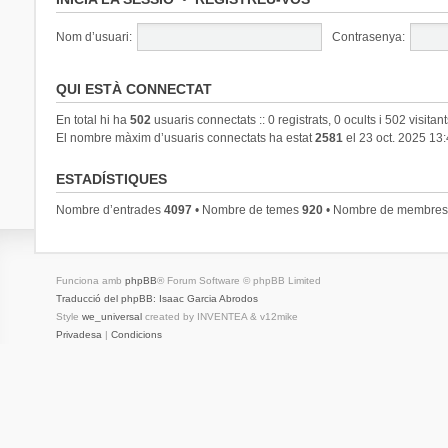
Nom d’usuari:
Contrasenya:
QUI ESTÀ CONNECTAT
En total hi ha
502
usuaris connectats :: 0 registrats, 0 ocults i 502 visitan
El nombre màxim d’usuaris connectats ha estat
2581
el 23 oct. 2025 13
ESTADÍSTIQUES
Nombre d’entrades
4097
• Nombre de temes
920
• Nombre de membre
Funciona amb
phpBB
® Forum Software © phpBB Limited
Traducció del phpBB: Isaac Garcia Abrodos
Style
we_universal
created by INVENTEA & v12mike
Privadesa
|
Condicions