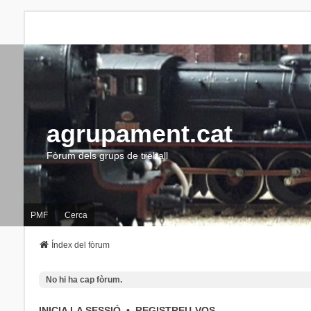
agrupament.cat
Fòrum dels grups de treball
PMF
Cerca
Índex del fòrum
No hi ha cap fòrum.
INICIA LA SESSIÓ
•
REGISTREU-VOS