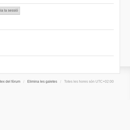
dex del fòrum
Elimina les galetes
Totes les hores són
UTC+02:00