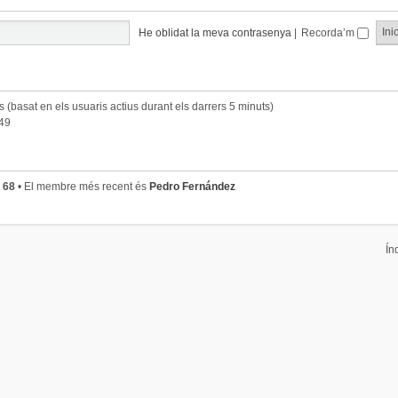
He oblidat la meva contrasenya
|
Recorda’m
ts (basat en els usuaris actius durant els darrers 5 minuts)
:49
s
68
• El membre més recent és
Pedro Fernández
Ín