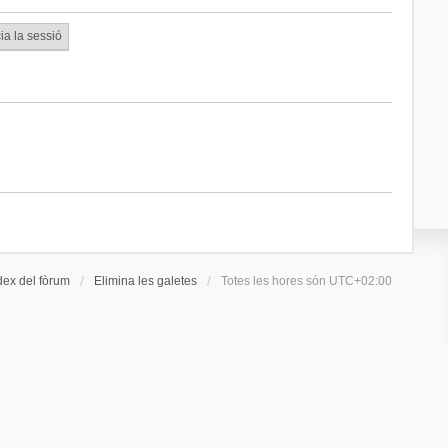
dex del fòrum
Elimina les galetes
Totes les hores són
UTC+02:00