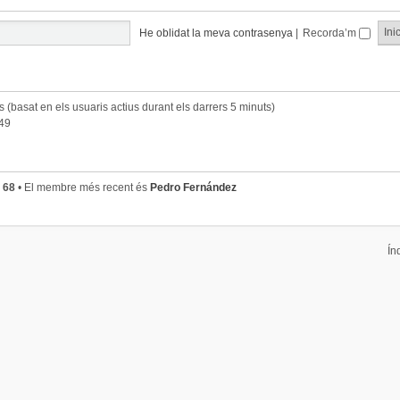
He oblidat la meva contrasenya
|
Recorda’m
ts (basat en els usuaris actius durant els darrers 5 minuts)
:49
s
68
• El membre més recent és
Pedro Fernández
Ín