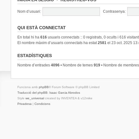
Nom d’usuari:
Contrasenya:
QUI ESTÀ CONNECTAT
En total hi ha
616
usuaris connectats :: 0 registrats, 0 ocults i 616 visitan
El nombre màxim d’usuaris connectats ha estat
2581
el 23 oct. 2025 13
ESTADÍSTIQUES
Nombre d’entrades
4096
• Nombre de temes
919
• Nombre de membre
Funciona amb
phpBB
® Forum Software © phpBB Limited
Traducció del phpBB: Isaac Garcia Abrodos
Style
we_universal
created by INVENTEA & v12mike
Privadesa
|
Condicions