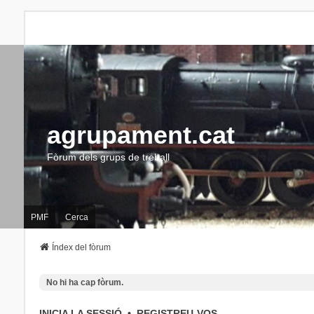
agrupament.cat
Fòrum dels grups de treball
PMF
Cerca
Índex del fòrum
No hi ha cap fòrum.
INICIA LA SESSIÓ
•
REGISTREU-VOS