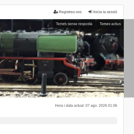
Registreu-vos
Inicia la sessió
Temes sense resposta
Temes actius
Hora i data actual: 07 ago. 2026 01:06