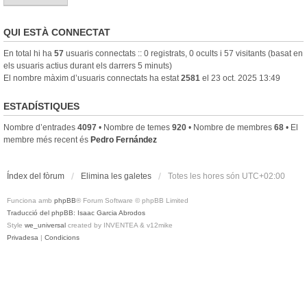
QUI ESTÀ CONNECTAT
En total hi ha
57
usuaris connectats :: 0 registrats, 0 ocults i 57 visitants (basat en
els usuaris actius durant els darrers 5 minuts)
El nombre màxim d’usuaris connectats ha estat
2581
el 23 oct. 2025 13:49
ESTADÍSTIQUES
Nombre d’entrades
4097
• Nombre de temes
920
• Nombre de membres
68
• El
membre més recent és
Pedro Fernández
Índex del fòrum
Elimina les galetes
Totes les hores són
UTC+02:00
Funciona amb
phpBB
® Forum Software © phpBB Limited
Traducció del phpBB: Isaac Garcia Abrodos
Style
we_universal
created by INVENTEA & v12mike
Privadesa
|
Condicions