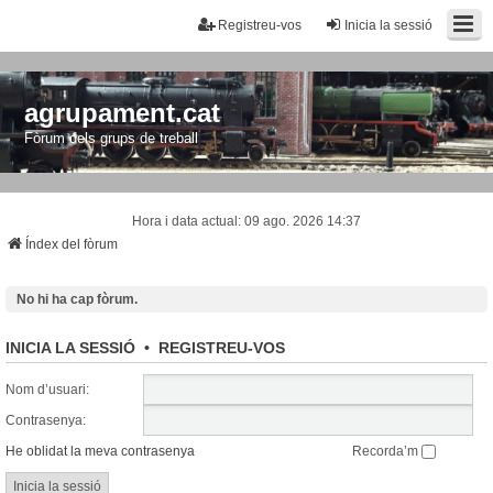
Registreu-vos
Inicia la sessió
agrupament.cat
Fòrum dels grups de treball
Hora i data actual: 09 ago. 2026 14:37
Índex del fòrum
No hi ha cap fòrum.
INICIA LA SESSIÓ
•
REGISTREU-VOS
Nom d’usuari:
Contrasenya:
He oblidat la meva contrasenya
Recorda’m