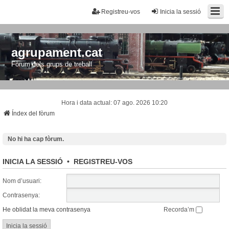
Registreu-vos
Inicia la sessió
agrupament.cat
Fòrum dels grups de treball
Hora i data actual: 07 ago. 2026 10:20
Índex del fòrum
No hi ha cap fòrum.
INICIA LA SESSIÓ
•
REGISTREU-VOS
Nom d’usuari:
Contrasenya:
He oblidat la meva contrasenya
Recorda’m