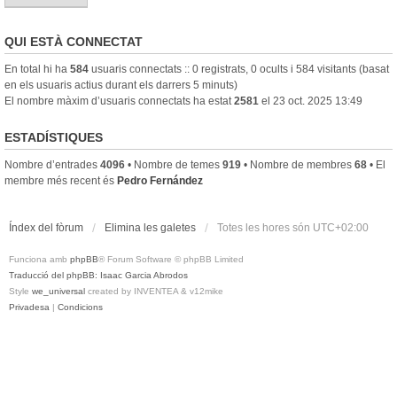
QUI ESTÀ CONNECTAT
En total hi ha
584
usuaris connectats :: 0 registrats, 0 ocults i 584 visitants (basat
en els usuaris actius durant els darrers 5 minuts)
El nombre màxim d’usuaris connectats ha estat
2581
el 23 oct. 2025 13:49
ESTADÍSTIQUES
Nombre d’entrades
4096
• Nombre de temes
919
• Nombre de membres
68
• El
membre més recent és
Pedro Fernández
Índex del fòrum
Elimina les galetes
Totes les hores són
UTC+02:00
Funciona amb
phpBB
® Forum Software © phpBB Limited
Traducció del phpBB: Isaac Garcia Abrodos
Style
we_universal
created by INVENTEA & v12mike
Privadesa
|
Condicions