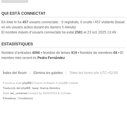
QUI ESTÀ CONNECTAT
En total hi ha
457
usuaris connectats :: 0 registrats, 0 ocults i 457 visitants (basat
en els usuaris actius durant els darrers 5 minuts)
El nombre màxim d’usuaris connectats ha estat
2581
el 23 oct. 2025 13:49
ESTADÍSTIQUES
Nombre d’entrades
4096
• Nombre de temes
919
• Nombre de membres
68
• El
membre més recent és
Pedro Fernández
Índex del fòrum
Elimina les galetes
Totes les hores són
UTC+02:00
Funciona amb
phpBB
® Forum Software © phpBB Limited
Traducció del phpBB: Isaac Garcia Abrodos
Style
we_universal
created by INVENTEA & v12mike
Privadesa
|
Condicions