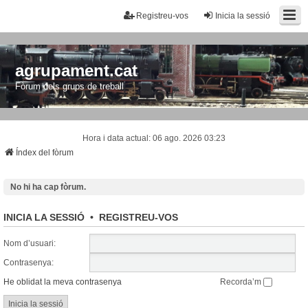
Registreu-vos
Inicia la sessió
agrupament.cat
Fòrum dels grups de treball
Hora i data actual: 06 ago. 2026 03:23
Índex del fòrum
No hi ha cap fòrum.
INICIA LA SESSIÓ
•
REGISTREU-VOS
Nom d’usuari:
Contrasenya:
He oblidat la meva contrasenya
Recorda’m