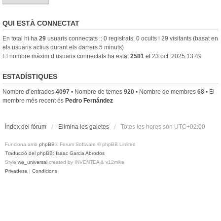
QUI ESTÀ CONNECTAT
En total hi ha
29
usuaris connectats :: 0 registrats, 0 ocults i 29 visitants (basat en
els usuaris actius durant els darrers 5 minuts)
El nombre màxim d’usuaris connectats ha estat
2581
el 23 oct. 2025 13:49
ESTADÍSTIQUES
Nombre d’entrades
4097
• Nombre de temes
920
• Nombre de membres
68
• El
membre més recent és
Pedro Fernández
Índex del fòrum
Elimina les galetes
Totes les hores són
UTC+02:00
Funciona amb
phpBB
® Forum Software © phpBB Limited
Traducció del phpBB: Isaac Garcia Abrodos
Style
we_universal
created by INVENTEA & v12mike
Privadesa
|
Condicions