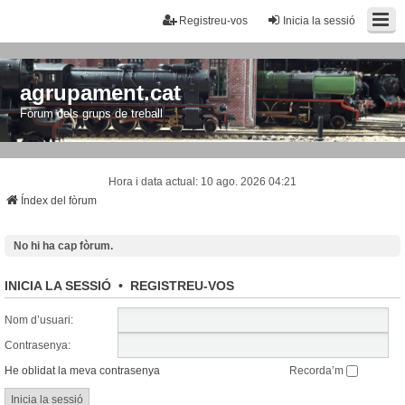
Registreu-vos
Inicia la sessió
agrupament.cat
Fòrum dels grups de treball
Hora i data actual: 10 ago. 2026 04:21
Índex del fòrum
No hi ha cap fòrum.
INICIA LA SESSIÓ
•
REGISTREU-VOS
Nom d’usuari:
Contrasenya:
He oblidat la meva contrasenya
Recorda’m