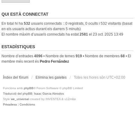
QUI ESTÀ CONNECTAT
En total hi ha
532
usuaris connectats :: 0 registrats, 0 ocults i 532 visitants (basat
en els usuaris actius durant els darrers 5 minuts)
El nombre màxim d’usuaris connectats ha estat
2581
el 23 oct. 2025 13:49
ESTADÍSTIQUES
Nombre d’entrades
4096
• Nombre de temes
919
• Nombre de membres
68
• El
membre més recent és
Pedro Fernández
Índex del fòrum
Elimina les galetes
Totes les hores són
UTC+02:00
Funciona amb
phpBB
® Forum Software © phpBB Limited
Traducció del phpBB: Isaac Garcia Abrodos
Style
we_universal
created by INVENTEA & v12mike
Privadesa
|
Condicions