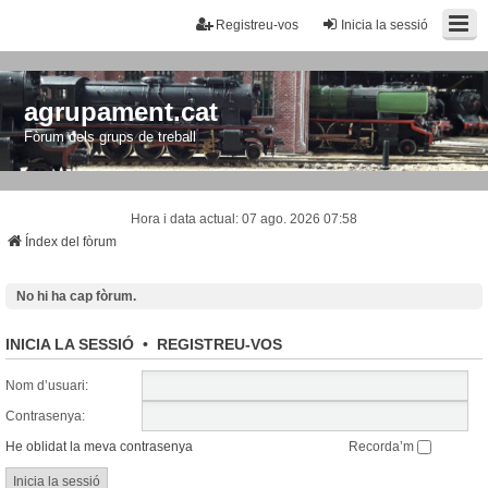
Registreu-vos
Inicia la sessió
agrupament.cat
Fòrum dels grups de treball
Hora i data actual: 07 ago. 2026 07:58
Índex del fòrum
No hi ha cap fòrum.
INICIA LA SESSIÓ
•
REGISTREU-VOS
Nom d’usuari:
Contrasenya:
He oblidat la meva contrasenya
Recorda’m