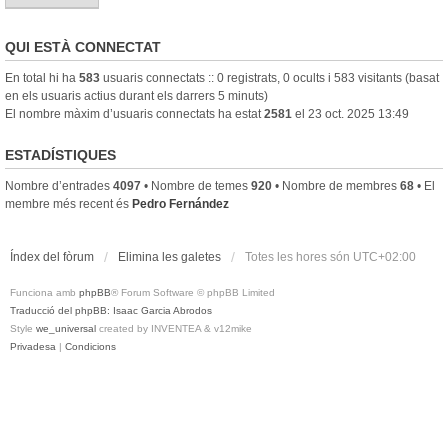
QUI ESTÀ CONNECTAT
En total hi ha
583
usuaris connectats :: 0 registrats, 0 ocults i 583 visitants (basat
en els usuaris actius durant els darrers 5 minuts)
El nombre màxim d’usuaris connectats ha estat
2581
el 23 oct. 2025 13:49
ESTADÍSTIQUES
Nombre d’entrades
4097
• Nombre de temes
920
• Nombre de membres
68
• El
membre més recent és
Pedro Fernández
Índex del fòrum
Elimina les galetes
Totes les hores són
UTC+02:00
Funciona amb
phpBB
® Forum Software © phpBB Limited
Traducció del phpBB: Isaac Garcia Abrodos
Style
we_universal
created by INVENTEA & v12mike
Privadesa
|
Condicions