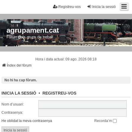
Registreu-vos
Inicia la sessió
agrupament.cat
Fòrum dels grups de treball
Hora i data actual: 09 ago. 2026 08:18
Índex del fòrum
No hi ha cap fòrum.
INICIA LA SESSIÓ
•
REGISTREU-VOS
Nom d’usuari:
Contrasenya:
He oblidat la meva contrasenya
Recorda’m