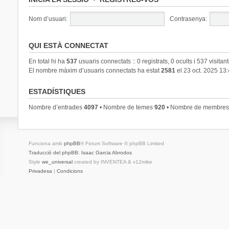
Nom d’usuari:
Contrasenya:
QUI ESTÀ CONNECTAT
En total hi ha
537
usuaris connectats :: 0 registrats, 0 ocults i 537 visitan
El nombre màxim d’usuaris connectats ha estat
2581
el 23 oct. 2025 13
ESTADÍSTIQUES
Nombre d’entrades
4097
• Nombre de temes
920
• Nombre de membre
Funciona amb
phpBB
® Forum Software © phpBB Limited
Traducció del phpBB: Isaac Garcia Abrodos
Style
we_universal
created by INVENTEA & v12mike
Privadesa
|
Condicions