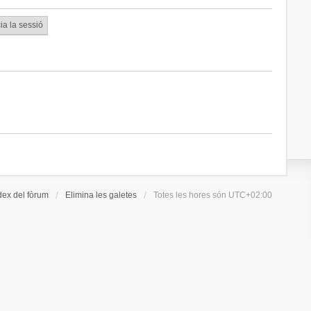
dex del fòrum
Elimina les galetes
Totes les hores són
UTC+02:00