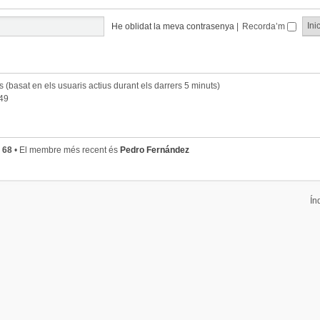
He oblidat la meva contrasenya
|
Recorda’m
ts (basat en els usuaris actius durant els darrers 5 minuts)
:49
s
68
• El membre més recent és
Pedro Fernández
Ín