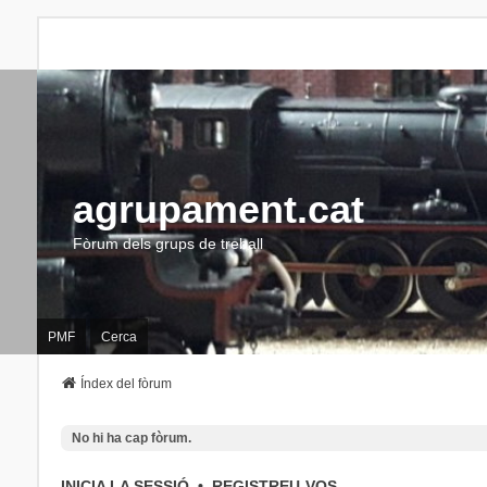
agrupament.cat
Fòrum dels grups de treball
PMF
Cerca
Índex del fòrum
No hi ha cap fòrum.
INICIA LA SESSIÓ
•
REGISTREU-VOS