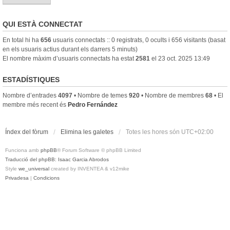
QUI ESTÀ CONNECTAT
En total hi ha
656
usuaris connectats :: 0 registrats, 0 ocults i 656 visitants (basat
en els usuaris actius durant els darrers 5 minuts)
El nombre màxim d’usuaris connectats ha estat
2581
el 23 oct. 2025 13:49
ESTADÍSTIQUES
Nombre d’entrades
4097
• Nombre de temes
920
• Nombre de membres
68
• El
membre més recent és
Pedro Fernández
Índex del fòrum
Elimina les galetes
Totes les hores són
UTC+02:00
Funciona amb
phpBB
® Forum Software © phpBB Limited
Traducció del phpBB: Isaac Garcia Abrodos
Style
we_universal
created by INVENTEA & v12mike
Privadesa
|
Condicions