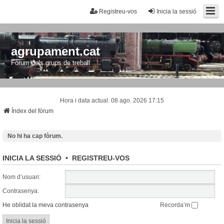
Registreu-vos
Inicia la sessió
agrupament.cat
Fòrum dels grups de treball
Hora i data actual: 08 ago. 2026 17:15
Índex del fòrum
No hi ha cap fòrum.
INICIA LA SESSIÓ
•
REGISTREU-VOS
Nom d’usuari:
Contrasenya:
He oblidat la meva contrasenya
Recorda’m