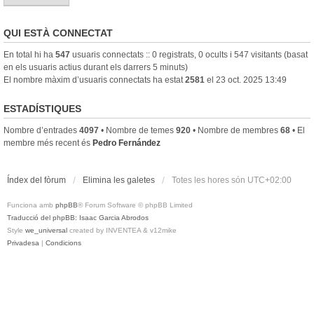
QUI ESTÀ CONNECTAT
En total hi ha
547
usuaris connectats :: 0 registrats, 0 ocults i 547 visitants (basat
en els usuaris actius durant els darrers 5 minuts)
El nombre màxim d’usuaris connectats ha estat
2581
el 23 oct. 2025 13:49
ESTADÍSTIQUES
Nombre d’entrades
4097
• Nombre de temes
920
• Nombre de membres
68
• El
membre més recent és
Pedro Fernández
Índex del fòrum
Elimina les galetes
Totes les hores són
UTC+02:00
Funciona amb
phpBB
® Forum Software © phpBB Limited
Traducció del phpBB: Isaac Garcia Abrodos
Style
we_universal
created by INVENTEA & v12mike
Privadesa
|
Condicions