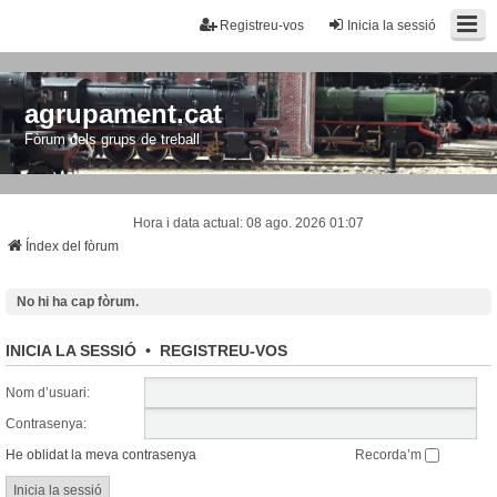
Registreu-vos
Inicia la sessió
agrupament.cat
Fòrum dels grups de treball
Hora i data actual: 08 ago. 2026 01:07
Índex del fòrum
No hi ha cap fòrum.
INICIA LA SESSIÓ
•
REGISTREU-VOS
Nom d’usuari:
Contrasenya:
He oblidat la meva contrasenya
Recorda’m