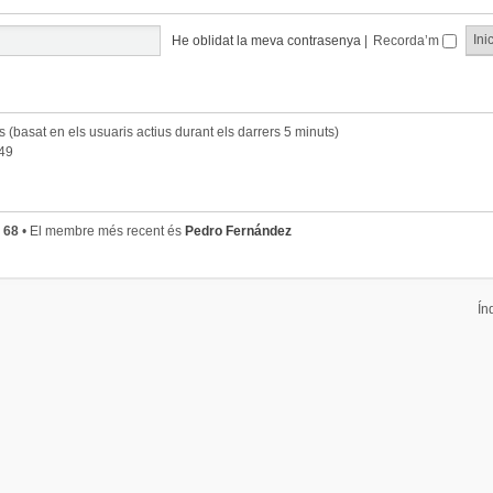
He oblidat la meva contrasenya
|
Recorda’m
ts (basat en els usuaris actius durant els darrers 5 minuts)
:49
s
68
• El membre més recent és
Pedro Fernández
Ín