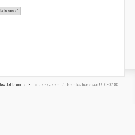
dex del fòrum
Elimina les galetes
Totes les hores són
UTC+02:00