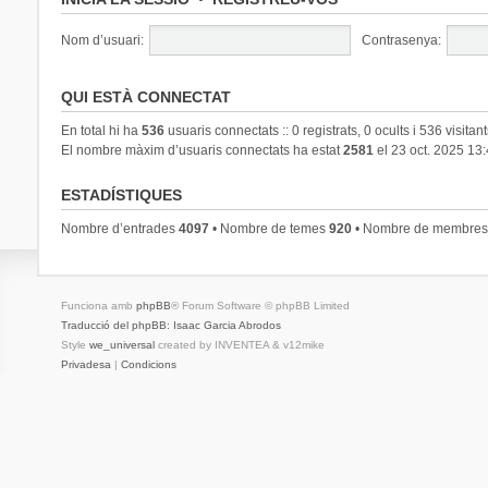
Nom d’usuari:
Contrasenya:
QUI ESTÀ CONNECTAT
En total hi ha
536
usuaris connectats :: 0 registrats, 0 ocults i 536 visitan
El nombre màxim d’usuaris connectats ha estat
2581
el 23 oct. 2025 13
ESTADÍSTIQUES
Nombre d’entrades
4097
• Nombre de temes
920
• Nombre de membre
Funciona amb
phpBB
® Forum Software © phpBB Limited
Traducció del phpBB: Isaac Garcia Abrodos
Style
we_universal
created by INVENTEA & v12mike
Privadesa
|
Condicions