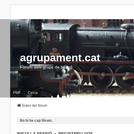
agrupament.cat
Fòrum dels grups de treball
PMF
Cerca
Índex del fòrum
No hi ha cap fòrum.
INICIA LA SESSIÓ
•
REGISTREU-VOS