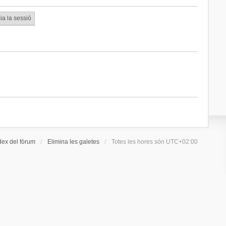
dex del fòrum
Elimina les galetes
Totes les hores són
UTC+02:00