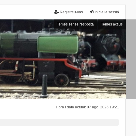
Registreu-vos
Inicia la sessió
Temes sense resposta
Temes actius
Hora i data actual: 07 ago. 2026 19:21