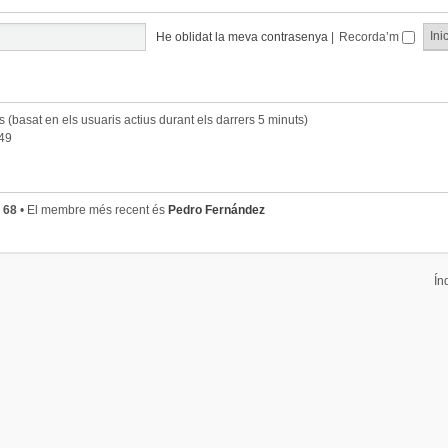
He oblidat la meva contrasenya
|
Recorda’m
ts (basat en els usuaris actius durant els darrers 5 minuts)
:49
s
68
• El membre més recent és
Pedro Fernández
Ín