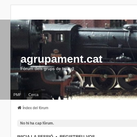
agrupament.cat
Fòrum dels grups de treball
PMF
Cerca
Índex del fòrum
No hi ha cap fòrum.
INICIA LA SESSIÓ
•
REGISTREU-VOS