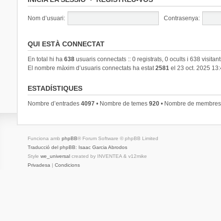
Nom d’usuari:
Contrasenya:
QUI ESTÀ CONNECTAT
En total hi ha
638
usuaris connectats :: 0 registrats, 0 ocults i 638 visitan
El nombre màxim d’usuaris connectats ha estat
2581
el 23 oct. 2025 13
ESTADÍSTIQUES
Nombre d’entrades
4097
• Nombre de temes
920
• Nombre de membre
Funciona amb
phpBB
® Forum Software © phpBB Limited
Traducció del phpBB: Isaac Garcia Abrodos
Style
we_universal
created by INVENTEA & v12mike
Privadesa
|
Condicions