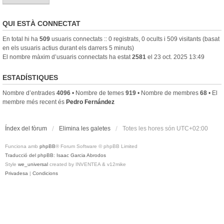
QUI ESTÀ CONNECTAT
En total hi ha
509
usuaris connectats :: 0 registrats, 0 ocults i 509 visitants (basat
en els usuaris actius durant els darrers 5 minuts)
El nombre màxim d’usuaris connectats ha estat
2581
el 23 oct. 2025 13:49
ESTADÍSTIQUES
Nombre d’entrades
4096
• Nombre de temes
919
• Nombre de membres
68
• El
membre més recent és
Pedro Fernández
Índex del fòrum
Elimina les galetes
Totes les hores són
UTC+02:00
Funciona amb
phpBB
® Forum Software © phpBB Limited
Traducció del phpBB: Isaac Garcia Abrodos
Style
we_universal
created by INVENTEA & v12mike
Privadesa
|
Condicions