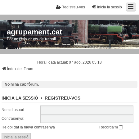
Registreu-vos
Inicia la sessió
agrupament.cat
Fòrum dels grups de treball
Hora i data actual: 07 ago. 2026 05:18
Índex del fòrum
No hi ha cap fòrum.
INICIA LA SESSIÓ
•
REGISTREU-VOS
Nom d’usuari:
Contrasenya:
He oblidat la meva contrasenya
Recorda’m